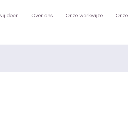
wij doen
Over ons
Onze werkwijze
Onze 